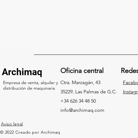
Archimaq
Oficina central
Rede
Ctra. Marzagán, 43
Faceb
Empresa de venta, alquiler y
distribución de maquinaria
35229, Las Palmas de G.C.
Insta
+34 626 34 48 50
info@archimaq.com
Aviso legal
© 2022 Creado por Archimaq